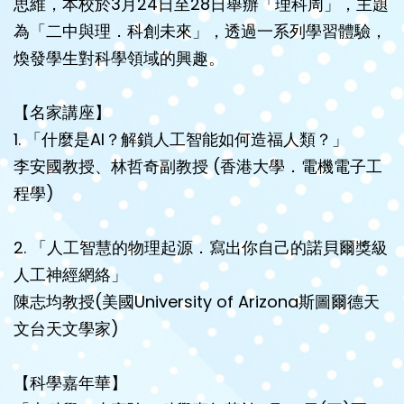
思維，本校於3月24日至28日舉辦「理科周」，主題
為「二中與理．科創未來」，透過一系列學習體驗，
煥發學生對科學領域的興趣。
【名家講座】
1. 「什麼是AI？解鎖人工智能如何造福人類？」
李安國教授、林哲奇副教授 (香港大學．電機電子工
程學)
2. 「人工智慧的物理起源．寫出你自己的諾貝爾獎級
人工神經網絡」
陳志均教授(美國University of Arizona斯圖爾德天
文台天文學家)
【科學嘉年華】