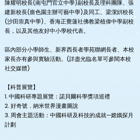
陳耀明校長(南屯門官立中學)副校長及理科團隊、張
建新校長(嗇色園主辦可藝中學)及同工、梁潔姸校長
(沙田崇真中學)、香海正覺蓮社佛教梁植偉中學副校
長，以及其他友好中小學校代表。
區內部分小學師生、新界西長者學苑聯網長者、本校
家長亦有參與實驗活動。(詳盡光臨名單可參閱本校
社交媒體)
【科普展覽】
1. 中國科研專題展覽：諾貝爾科學獎項巡禮
2. 好奇號．納米世界漫畫圖說
3. 周會主題活動：中國科研及科技的成就—嫦娥探月
計劃