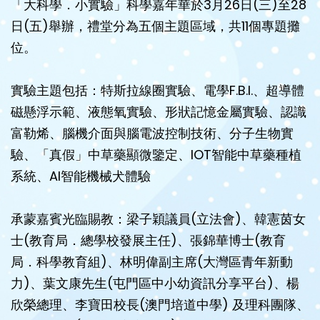
「大科學．小實驗」科學嘉年華於3月26日(三)至28
日(五)舉辦，禮堂分為五個主題區域，共11個專題攤
位。
實驗主題包括：特斯拉線圈實驗、電學F.B.I.、超導體
磁懸浮示範、液態氧實驗、形狀記憶金屬實驗、認識
富勒烯、腦機介面與腦電波控制技術、分子生物實
驗、「真假」中草藥顯微鑒定、IOT智能中草藥種植
系統、AI智能機械犬體驗
承蒙嘉賓光臨賜教：梁子穎議員(立法會)、韓憲茵女
士(教育局．總學校發展主任)、張錦華博士(教育
局．科學教育組)、林明偉副主席(大灣區青年新動
力)、葉文康先生(屯門區中小幼資訊分享平台)、楊
欣榮總理、李寶田校長(澳門培道中學) 及理科團隊、