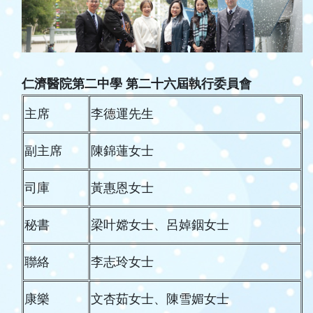
仁濟醫院第二中學
第二十六屆執行委員會
主席
李德運先生
副主席
陳錦蓮女士
司庫
黃惠恩女士
秘書
梁叶嫦女士、呂婥銦女士
聯絡
李志玲女士
康樂
文杏茹女士、陳雪媚女士