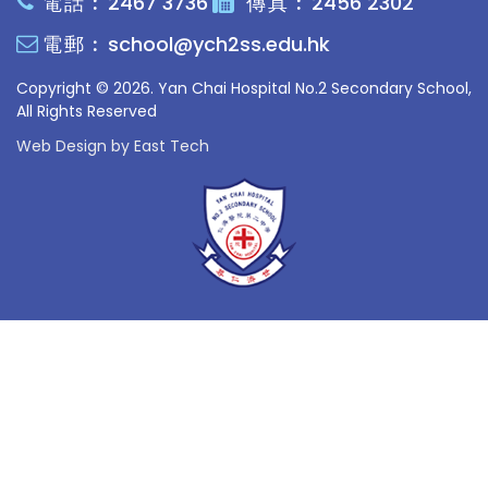
電話︰
2467 3736
傳真︰
2456 2302
電郵︰
school@ych2ss.edu.hk
Copyright © 2026. Yan Chai Hospital No.2 Secondary School,
All Rights Reserved
Web Design
by
East Tech