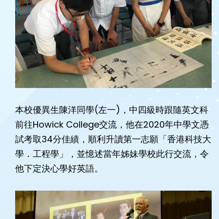
本校優異生陳洋同學(左一)，中四級時跟隨英文科
前往Howick College交流，他在2020年中學文憑
試考取34分佳績，順利升讀第一志願「香港科技大
學．工程學」，並憶述當年姊妹學校此行交流，令
他下定決心學好英語。